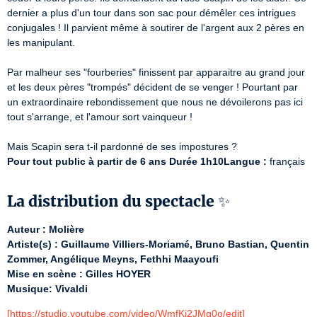
dernier a plus d'un tour dans son sac pour démêler ces intrigues 
conjugales ! Il parvient même à soutirer de l'argent aux 2 pères en 
les manipulant. 

Par malheur ses "fourberies" finissent par apparaitre au grand jour 
et les deux pères "trompés" décident de se venger ! Pourtant par 
un extraordinaire rebondissement que nous ne dévoilerons pas ici 
tout s'arrange, et l'amour sort vainqueur ! 

Pour tout public à partir de 6 ans Durée 1h10Langue :
 français
La distribution du spectacle ✨
Auteur : Molière
Artiste(s) : Guillaume Villiers-Moriamé, Bruno Bastian, Quentin 
Zommer, Angélique Meyns, Fethhi Maayoufi
Mise en scène : Gilles HOYER
Musique: Vivaldi
[https://studio.youtube.com/video/WmfKi2JMg0o/edit]